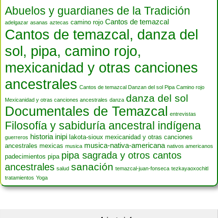
Abuelos y guardianes de la Tradición
Cantos de temazcal
camino rojo
adelgazar
asanas
aztecas
Cantos de temazcal, danza del
sol, pipa, camino rojo,
mexicanidad y otras canciones
ancestrales
Cantos de temazcal Danzan del sol Pipa Camino rojo
danza del sol
Mexicanidad y otras canciones ancestrales
danza
Documentales de Temazcal
entrevistas
Filosofía y sabiduría ancestral indígena
historia
inipi
lakota-sioux
mexicanidad y otras canciones
guerreros
musica-nativa-americana
ancestrales
mexicas
musica
nativos americanos
pipa sagrada y otros cantos
padecimientos
pipa
sanación
ancestrales
salud
temazcal-juan-fonseca
tezkayaoxochitl
tratamientos
Yoga