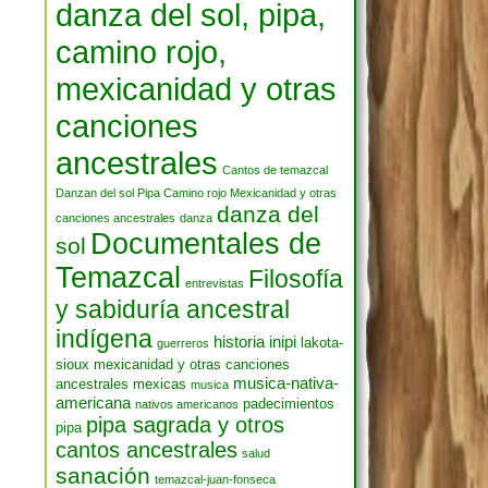
danza del sol, pipa,
camino rojo,
mexicanidad y otras
canciones
ancestrales
Cantos de temazcal
Danzan del sol Pipa Camino rojo Mexicanidad y otras
danza del
canciones ancestrales
danza
Documentales de
sol
Temazcal
Filosofía
entrevistas
y sabiduría ancestral
indígena
historia
inipi
lakota-
guerreros
sioux
mexicanidad y otras canciones
musica-nativa-
ancestrales
mexicas
musica
americana
padecimientos
nativos americanos
pipa sagrada y otros
pipa
cantos ancestrales
salud
sanación
temazcal-juan-fonseca