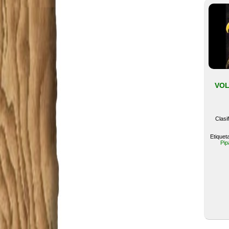
VOL
Clasi
Etiquet
Pip