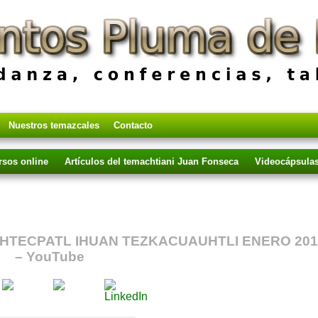
Adquiere 
en el vie
Buscar
Nuestros temazcales
Contacto
rsos online
Artículos del temachtiani Juan Fonseca
Videocápsula
HTECPATL IHUAN TEZKACUAUHTLI ENERO 201
– YouTube