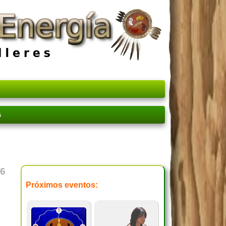
nuestro libro
Temazcal
ntre de la Madre Tierra
s
6
Próximos eventos: