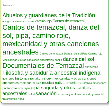
Temas
Abuelos y guardianes de la Tradición
Cantos de temazcal
camino rojo
adelgazar
asanas
aztecas
Cantos de temazcal, danza del
sol, pipa, camino rojo,
mexicanidad y otras canciones
ancestrales
Cantos de temazcal Danzan del sol Pipa Camino rojo
danza del sol
Mexicanidad y otras canciones ancestrales
danza
Documentales de Temazcal
entrevistas
Filosofía y sabiduría ancestral indígena
historia
inipi
lakota-sioux
mexicanidad y otras canciones
guerreros
musica-nativa-americana
ancestrales
mexicas
musica
nativos americanos
pipa sagrada y otros cantos
padecimientos
pipa
sanación
ancestrales
salud
temazcal-juan-fonseca
tezkayaoxochitl
tratamientos
Yoga