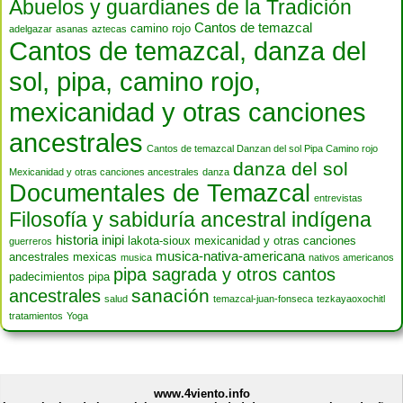
Abuelos y guardianes de la Tradición
Cantos de temazcal
camino rojo
adelgazar
asanas
aztecas
Cantos de temazcal, danza del
sol, pipa, camino rojo,
mexicanidad y otras canciones
ancestrales
Cantos de temazcal Danzan del sol Pipa Camino rojo
danza del sol
Mexicanidad y otras canciones ancestrales
danza
Documentales de Temazcal
entrevistas
Filosofía y sabiduría ancestral indígena
historia
inipi
lakota-sioux
mexicanidad y otras canciones
guerreros
musica-nativa-americana
ancestrales
mexicas
musica
nativos americanos
pipa sagrada y otros cantos
padecimientos
pipa
sanación
ancestrales
salud
temazcal-juan-fonseca
tezkayaoxochitl
tratamientos
Yoga
www.4viento.info