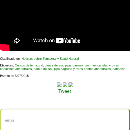
Clasificado en:
Noticias sobre Temazcal y Salud Natural
Etiquetas:
Cantos de temazcal, danza del sol, pipa, camino rojo, mexicanidad y otras
canciones ancestrales
,
danza del sol
,
pipa sagrada y otros cantos ancestrales
,
sanación
Escrito el: 3/07/2015
Tweet
Temas